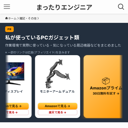
まったりエンジニア
ホーム
雑記・その他
PR
私が使っているPCガジェット類
作業環境で実際に使っている・気になっている周辺機器などをまとめました
※ 一部のリンクは広告(アフィリエイト)を含みます
📦
Amazonプライム
モニターアーム デュアル
Anker Ch
30日無料を試す →
Amazonで見る →
Amaz
楽天で見る →
楽天