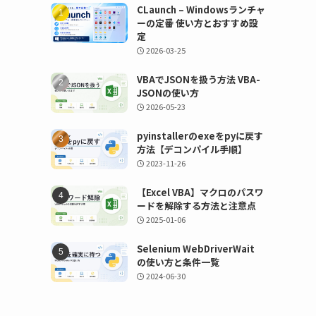
CLaunch – Windowsランチャ
ーの定番 使い方とおすすめ設
定
2026-03-25
VBAでJSONを扱う方法 VBA-
JSONの使い方
2026-05-23
pyinstallerのexeをpyに戻す
方法【デコンパイル手順】
2023-11-26
【Excel VBA】マクロのパスワ
ードを解除する方法と注意点
2025-01-06
Selenium WebDriverWait
の使い方と条件一覧
2024-06-30