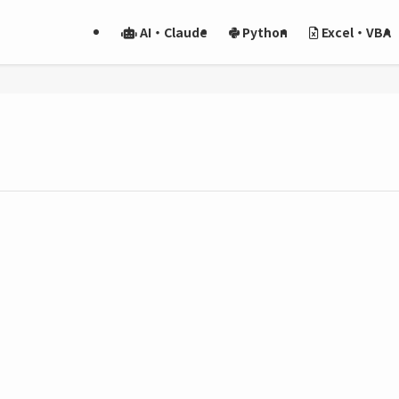
AI・Claude
Python
Excel・VBA