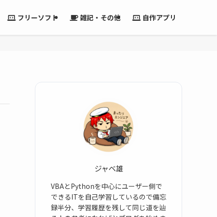
フリーソフト
雑記・その他
自作アプリ
ジャベ雄
VBAとPythonを中心にユーザー側で
できるITを自己学習しているので備忘
録半分、学習履歴を残して同じ道を辿