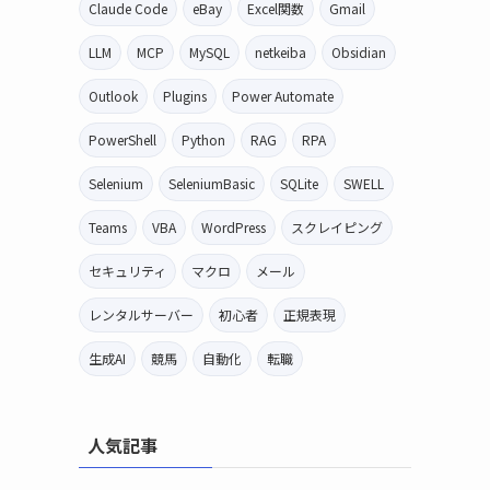
Claude Code
eBay
Excel関数
Gmail
LLM
MCP
MySQL
netkeiba
Obsidian
Outlook
Plugins
Power Automate
PowerShell
Python
RAG
RPA
Selenium
SeleniumBasic
SQLite
SWELL
Teams
VBA
WordPress
スクレイピング
セキュリティ
マクロ
メール
レンタルサーバー
初心者
正規表現
生成AI
競馬
自動化
転職
人気記事