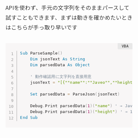
APIを使わず、手元の文字列をそのままパースして
試すこともできます、まずは動きを確かめたいとき
はこちらが手っ取り早いです
Sub
 ParseSample
(
)
Dim
 jsonText 
As
String
Dim
 parsedData 
As
Object
' 動作確認用に文字列を直接用意
    jsonText 
=
"[{""name"":""Javeo"",""height""
Set
 parsedData 
=
 ParseJson
(
jsonText
)
    Debug
.
Print parsedData
(
1
)
(
"name"
)
' → Javeo
    Debug
.
Print parsedData
(
1
)
(
"height"
)
' → 180
End
Sub