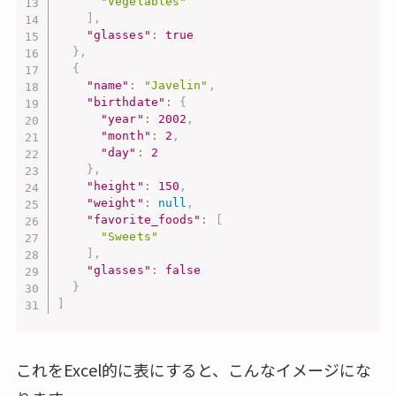
"Vegetables"
]
,
"glasses"
:
true
}
,
{
"name"
:
"Javelin"
,
"birthdate"
:
{
"year"
:
2002
,
"month"
:
2
,
"day"
:
2
}
,
"height"
:
150
,
"weight"
:
null
,
"favorite_foods"
:
[
"Sweets"
]
,
"glasses"
:
false
}
]
これをExcel的に表にすると、こんなイメージにな