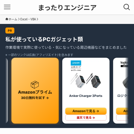
まったりエンジニア
ホーム
Excel・VBA
PR
私が使っているPCガジェット類
作業環境で実際に使っている・気になっている周辺機器などをまとめました
※ 一部のリンクは広告(アフィリエイト)を含みます
📦
zonプライム
Anker Charger 3Ports
ロジクール MX MASTER4
無料を試す →
Amazonで見る →
Amazonで見る →
楽天で見る →
楽天で見る →