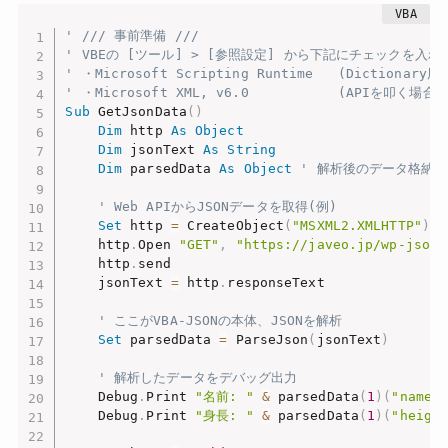
' /// 事前準備 ///
' VBEの [ツール] > [参照設定] から下記にチェックを入れ
' ・Microsoft Scripting Runtime   (Dictionary
' ・Microsoft XML, v6.0           (APIを叩く場合)
Sub
 GetJsonData
(
)
Dim
 http 
As
Object
Dim
 jsonText 
As
String
Dim
 parsedData 
As
Object
' 解析後のデータ格納用
' Web APIからJSONデータを取得(例)
Set
 http 
=
 CreateObject
(
"MSXML2.XMLHTTP"
)
    http
.
Open 
"GET"
,
"https://javeo.jp/wp-json/
    http
.
send

    jsonText 
=
 http
.
responseText

' ここがVBA-JSONの本体、JSONを解析
Set
 parsedData 
=
 ParseJson
(
jsonText
)
' 解析したデータをデバッグ出力
    Debug
.
Print 
"名前: "
&
 parsedData
(
1
)
(
"name"
    Debug
.
Print 
"身長: "
&
 parsedData
(
1
)
(
"heigh