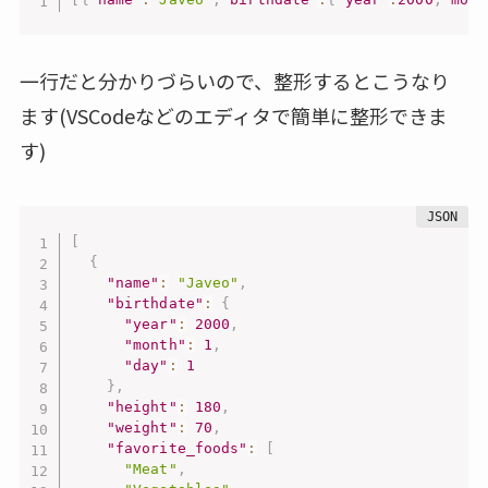
一行だと分かりづらいので、整形するとこうなり
ます(VSCodeなどのエディタで簡単に整形できま
す)
[
{
"name"
:
"Javeo"
,
"birthdate"
:
{
"year"
:
2000
,
"month"
:
1
,
"day"
:
1
}
,
"height"
:
180
,
"weight"
:
70
,
"favorite_foods"
:
[
"Meat"
,