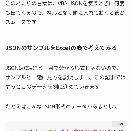
このあたりの言葉は、VBA-JSONを使うときに何度
も出てくるので、なんとなく頭に入れておくと後が
スムーズです
JSONのサンプルをExcelの表で考えてみる
JSONはCSVほど一目で分かる形式じゃないので、
サンプルと一緒に見方を説明します、この記事では
ずっとこのデータを例に進めていきます
たとえばこんなJSON形式のデータがあるとして
[
{
"name"
:
"Javeo"
,
"birthdate"
:
{
"year"
:
2000
,
"mont