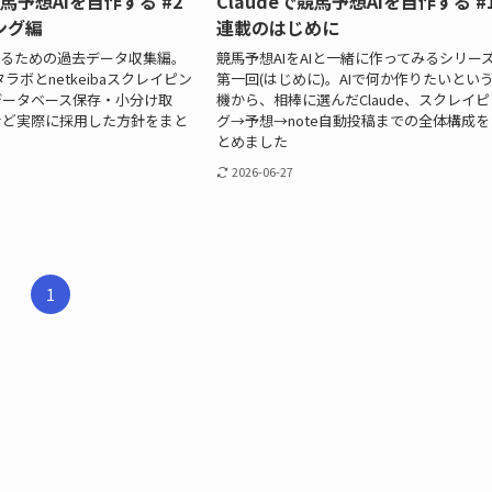
競馬予想AIを自作する #2
Claudeで競馬予想AIを自作する #
ング編
連載のはじめに
作るための過去データ収集編。
競馬予想AIをAIと一緒に作ってみるシリー
ータラボとnetkeibaスクレイピン
第一回(はじめに)。AIで何か作りたいとい
データベース保存・小分け取
機から、相棒に選んだClaude、スクレイピ
など実際に採用した方針をまと
グ→予想→note自動投稿までの全体構成を
とめました
2026-06-27
1