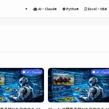
AI・Claude
Python
Excel・VBA
AI・Claude
AI・Clau