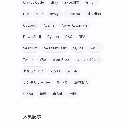
Claude Code
eBay
Excel関数
Gmail
LLM
MCP
MySQL
netkeiba
Obsidian
Outlook
Plugins
Power Automate
PowerShell
Python
RAG
RPA
Selenium
SeleniumBasic
SQLite
SWELL
Teams
VBA
WordPress
スクレイピング
セキュリティ
マクロ
メール
レンタルサーバー
初心者
正規表現
生成AI
競馬
自動化
転職
人気記事