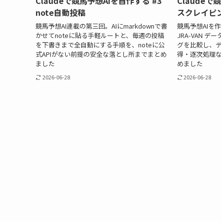
Claudeで競馬予想AIを自作する #3
Claudeで
note自動投稿
スクレイピ
競馬予想AI連載の第三回。AIにmarkdownで書
競馬予想AIを
かせてnoteに貼る手軽ルートと、毎週の投稿
JRA-VAN デ
を下書きまで全自動にする手順を、noteに公
グを比較し、
式APIがない前提の安全な落とし所までまとめ
得・逐次処理
ました
めました
2026-06-28
2026-06-28