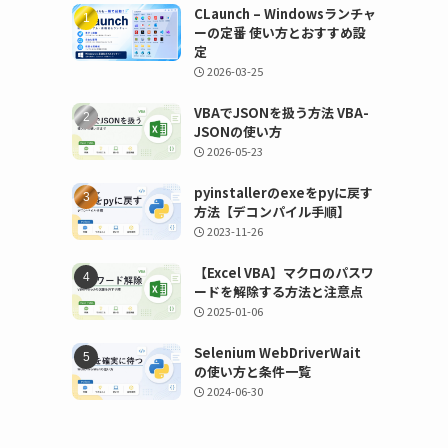
CLaunch – Windowsランチャ
ーの定番 使い方とおすすめ設
定
2026-03-25
VBAでJSONを扱う方法 VBA-
JSONの使い方
2026-05-23
pyinstallerのexeをpyに戻す
方法【デコンパイル手順】
2023-11-26
【Excel VBA】マクロのパスワ
ードを解除する方法と注意点
2025-01-06
Selenium WebDriverWait
の使い方と条件一覧
2024-06-30