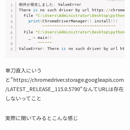
例外が発生しました
:
 ValueError

There 
is
 no such driver by url https
:
//
chromedr
  File 
"C:\Users\Administrator\Desktop\python\m
print
(
ChromeDriverManager
(
)
.
install
(
)
)
^
^
^
^
^
^
^
^
^
^
^
^
^
^
^
^
^
^
^
^
^
^
^
^
^
^
^
^
^
^
^
  File 
"C:\Users\Administrator\Desktop\python\m
    _ 
=
 main
(
)
^
^
^
^
^
^
ValueError
:
 There 
is
 no such driver by url http
単刀直入にいう
と”
https://chromedriver.storage.googleapis.com
/LATEST_RELEASE_115.0.5790
“なんてURLは存在
しないってこと
実際に開いてみるとこんな感じ