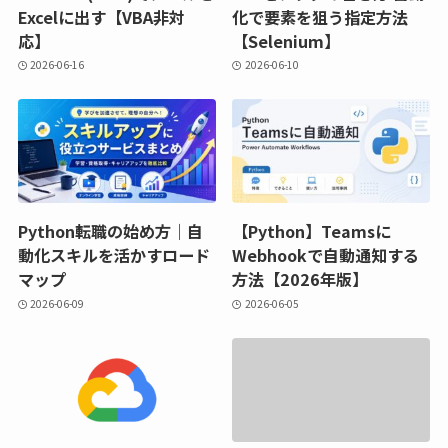
Excelに出す【VBA非対
化で要素を狙う指定方法
応】
【Selenium】
2026-06-16
2026-06-10
Python転職の始め方｜自
【Python】Teamsに
動化スキルを活かすロード
Webhookで自動通知する
マップ
方法【2026年版】
2026-06-09
2026-06-05