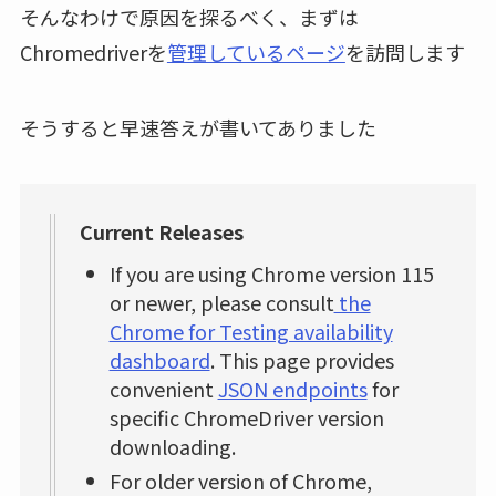
そんなわけで原因を探るべく、まずは
Chromedriverを
管理しているページ
を訪問します
そうすると早速答えが書いてありました
Current Releases
If you are using Chrome version 115
or newer, please consult
the
Chrome for Testing availability
dashboard
. This page provides
convenient
JSON endpoints
for
specific ChromeDriver version
downloading.
For older version of Chrome,