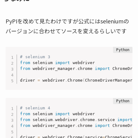
PyPIを改めて見たわけですが公式にはseleniumの
バージョンに合わせてソースを変えるらしいです
# selenium 3
from
 selenium 
import
from
 webdriver_manager
.
chrome 
import
 ChromeDriv
driver 
=
 webdriver
.
Chrome
(
ChromeDriverManager
(
)
# selenium 4
from
 selenium 
import
from
 selenium
.
webdriver
.
chrome
.
service 
import
 S
from
 webdriver_manager
.
chrome 
import
 ChromeDriv
driver 
=
 webdriver
.
Chrome
(
service
=
ChromeService